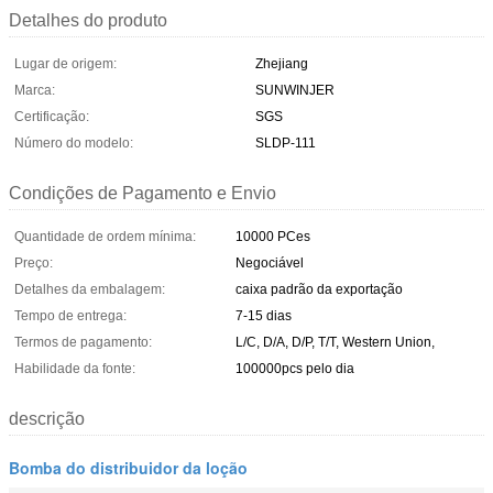
Detalhes do produto
Lugar de origem:
Zhejiang
Marca:
SUNWINJER
Certificação:
SGS
Número do modelo:
SLDP-111
Condições de Pagamento e Envio
Quantidade de ordem mínima:
10000 PCes
Preço:
Negociável
Detalhes da embalagem:
caixa padrão da exportação
Tempo de entrega:
7-15 dias
Termos de pagamento:
L/C, D/A, D/P, T/T, Western Union,
Habilidade da fonte:
100000pcs pelo dia
descrição
Bomba do distribuidor da loção