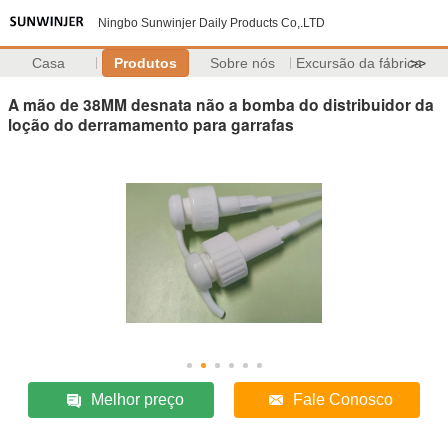
Ningbo Sunwinjer Daily Products Co,.LTD
Casa
Produtos
Sobre nós
Excursão da fábrica
>>
A mão de 38MM desnata não a bomba do distribuidor da
loção do derramamento para garrafas
Melhor preço
Fale Conosco