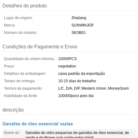
Detalhes do produto
Lugar de origem:
Zhejiang
Marca:
SUNWINJER
Número do modelo:
SEOB01
Condições de Pagamento e Envio
Quantidade de ordem mínima:
10000PCS
Preço:
negotation
Detalhes da embalagem:
caixa padrão da exportação
Tempo de entrega:
10-15 dias do trabalho
Termos de pagamento:
L/C, D/A, D/P, Western Union, MoneyGram
Habilidade da fonte:
100000pocs pelo dia
descrição
Garrafas de óleo essencial vazias
Nome do
Garrafas de vidro pequenas de garrafas de óleo essencial, de
verde e de Brown com conta-gotas plásti