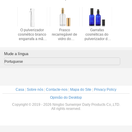
afas
O pulverizador
Frasco
Garrafas
garrafas p
icas do
cosmético branco
recarregável de
cosméticas do
vazias de
zador da
engarrafa a mão
vidro do
pulverizador do
de pulver
ade 30ml
pressiona o uso
pulverizador do
pulverizador de
dos produtos de
espaço livre fino
alumínio com
beleza da garrafa
da garrafa do
prova completa
Mude a língua
pulverizador de
do escapamento
perfume da névoa
dos tampões
Portuguese
Casa
|
Sobre nós
|
Contacte-nos
|
Mapa do Site
|
Privacy Policy
Opinião do Desktop
Copyright © 2019 - 2026 Ningbo Sunwinjer Daily Products Co,.LTD.
All rights reserved.