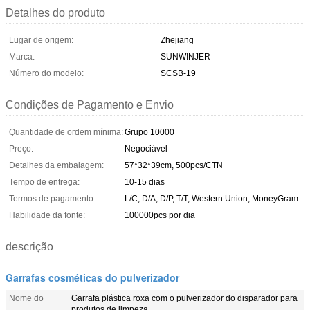
Detalhes do produto
Lugar de origem:
Zhejiang
Marca:
SUNWINJER
Número do modelo:
SCSB-19
Condições de Pagamento e Envio
Quantidade de ordem mínima:
Grupo 10000
Preço:
Negociável
Detalhes da embalagem:
57*32*39cm, 500pcs/CTN
Tempo de entrega:
10-15 dias
Termos de pagamento:
L/C, D/A, D/P, T/T, Western Union, MoneyGram
Habilidade da fonte:
100000pcs por dia
descrição
Garrafas cosméticas do pulverizador
Nome do
Garrafa plástica roxa com o pulverizador do disparador para
produtos de limpeza