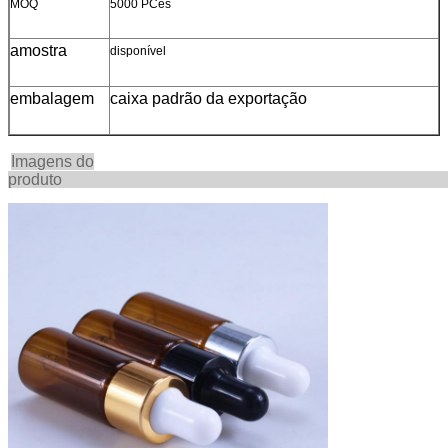
MOQ
5000 PCes
amostra
disponível
embalagem
caixa padrão da exportação
Imagens do
produ