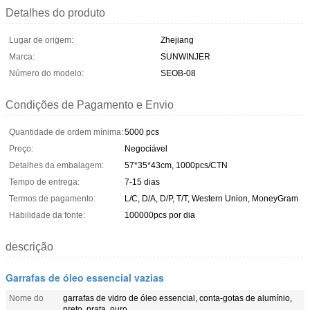
Detalhes do produto
Lugar de origem:
Zhejiang
Marca:
SUNWINJER
Número do modelo:
SEOB-08
Condições de Pagamento e Envio
Quantidade de ordem mínima:
5000 pcs
Preço:
Negociável
Detalhes da embalagem:
57*35*43cm, 1000pcs/CTN
Tempo de entrega:
7-15 dias
Termos de pagamento:
L/C, D/A, D/P, T/T, Western Union, MoneyGram
Habilidade da fonte:
100000pcs por dia
descrição
Garrafas de óleo essencial vazias
Nome do
garrafas de vidro de óleo essencial, conta-gotas de alumínio,
preto, prata, ouro