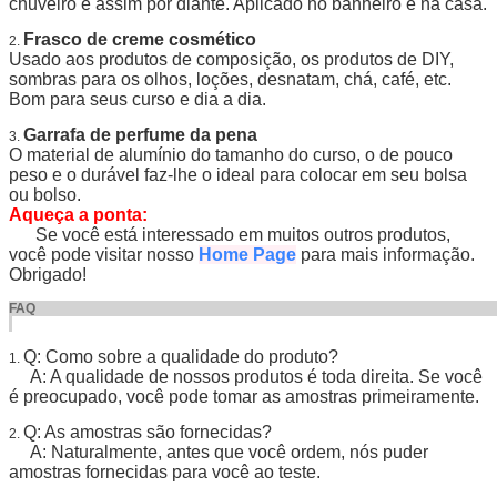
chuveiro e assim por diante. Aplicado no banheiro e na casa.
Frasco de creme cosmético
2.
Usado aos produtos de composição, os produtos de DIY,
sombras para os olhos, loções, desnatam, chá, café, etc.
Bom para seus curso e dia a dia.
Garrafa de perfume da pena
3.
O material de alumínio do tamanho do curso, o de pouco
peso e o durável faz-lhe o ideal para colocar em seu bolsa
ou bolso.
Aqueça a ponta:
Se você está interessado em muitos outros produtos,
você pode visitar nosso
Home Page
para mais informação.
Obrigado!
FA
Q: Como sobre a qualidade do produto?
1.
A: A qualidade de nossos produtos é toda direita. Se você
é preocupado, você pode tomar as amostras primeiramente.
Q: As amostras são fornecidas?
2.
A: Naturalmente, antes que você ordem, nós puder
amostras fornecidas para você ao teste.