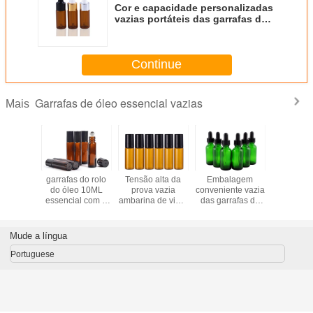
Cor e capacidade personalizadas
vazias portáteis das garrafas de
óleo essencial
Continue
Garrafas de óleo essencial vazias
Mais
 de óleo
garrafas do rolo
Tensão alta da
Embalagem
garrafas 
ncial de
do óleo 10ML
prova vazia
conveniente vazia
essencial
dro
essencial com a
ambarina de vidro
das garrafas de
do tama
lizadas
bola de rolo de
do escapamento
óleo essencial do
2ml 3ml
aço inoxidável
das garrafas de
conta-gotas de
óleo essencial
vidro preto
Mude a língua
Portuguese