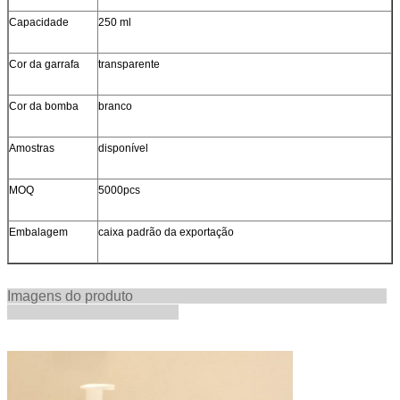
Capacidade
250 ml
Cor da garrafa
transparente
Cor da bomba
branco
Amostras
disponível
MOQ
5000pcs
Embalagem
caixa padrão da exportação
Imagens do produto