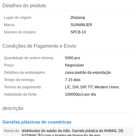
Detalhes do produto
Lugar de origem:
Zhejiang
Marca:
SUNWINJER
Número do modelo:
SPCB-10
Condições de Pagamento e Envio
Quantidade de ordem mínima:
5000 pcs
Preço:
Negociável
Detalhes da embalagem:
caixa padrão da exportação
Tempo de entrega:
7-15 dias
Termos de pagamento:
L/C, D/A, D/P, T/T, Western Union,
Habilidade da fonte:
100000pcs por dia
descrição
Garrafas plásticas de cosméticas
Nome do
distribuidor do sabão da mão. Garrafa plástica do ANIMAL DE
ESTIMAÇÃO com a bomba de formação de esp