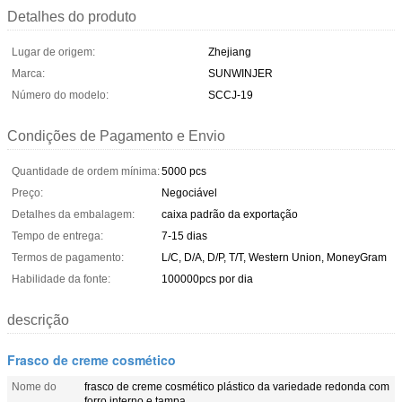
Detalhes do produto
Lugar de origem:
Zhejiang
Marca:
SUNWINJER
Número do modelo:
SCCJ-19
Condições de Pagamento e Envio
Quantidade de ordem mínima:
5000 pcs
Preço:
Negociável
Detalhes da embalagem:
caixa padrão da exportação
Tempo de entrega:
7-15 dias
Termos de pagamento:
L/C, D/A, D/P, T/T, Western Union, MoneyGram
Habilidade da fonte:
100000pcs por dia
descrição
Frasco de creme cosmético
Nome do
frasco de creme cosmético plástico da variedade redonda com
forro interno e tampa