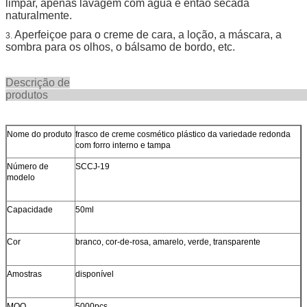
limpar, apenas lavagem com água e então secada
naturalmente.
Aperfeiçoe para o creme de cara, a loção, a máscara, a
3.
sombra para os olhos, o bálsamo de bordo, etc.
Descrição de
produt
Nome do produto
frasco de creme cosmético plástico da variedade redonda
com forro interno e tampa
Número de
SCCJ-19
modelo
Capacidade
50ml
Cor
branco, cor-de-rosa, amarelo, verde, transparente
Amostras
disponível
MOQ
5000pcs