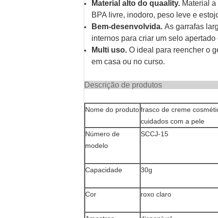
Material alto do quaality.
Material a
BPA livre, inodoro, peso leve e esto
Bem-desenvolvida.
As garrafas la
internos para criar um selo apertado
Multi uso.
O ideal para reencher o g
em casa ou no curso.
Descrição
Nome do produto
frasco de creme cosméti
cuidados com a pele
Número de
SCCJ-15
modelo
Capacidade
30g
Cor
roxo claro