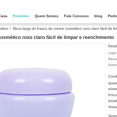
Casa
Produtos
Quem Somos
Fale Conosco
blog
Pedi
ético
Boca larga do frasco de creme cosmético roxo claro fácil de l
osmético roxo claro fácil de limpar e reenchimento
Detal
Lugar
Marca
Númer
Cond
Quant
mínim
Preço
Detal
Tempo
Termo