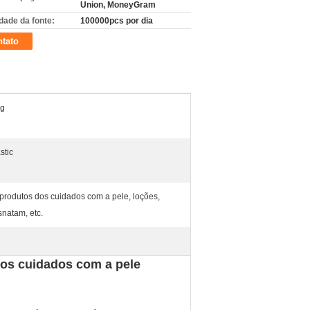
Union, MoneyGram
dade da fonte:
100000pcs por dia
tato
 g
stic
produtos dos cuidados com a pele, loções,
natam, etc.
dos cuidados com a pele