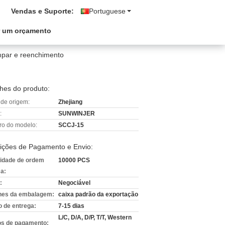
Vendas e Suporte:
Portuguese
r um orçamento
impar e reenchimento
hes do produto:
 de origem:
Zhejiang
:
SUNWINJER
o do modelo:
SCCJ-15
ições de Pagamento e Envio:
idade de ordem
10000 PCS
a:
:
Negociável
hes da embalagem:
caixa padrão da exportação
 de entrega:
7-15 dias
L/C, D/A, D/P, T/T, Western
s de pagamento: