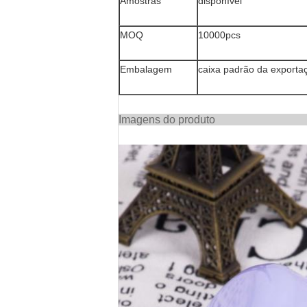
Amostras
disponível
MOQ
10000pcs
Embalagem
caixa padrão da exporta
Imagens