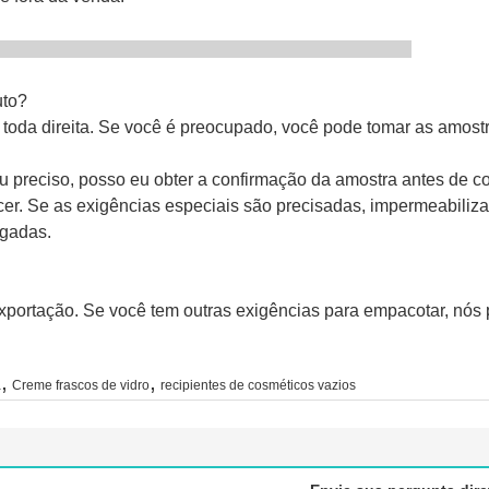
AQ
uto?
toda direita. Se você é preocupado, você pode tomar as amost
u preciso, posso eu obter a confirmação da amostra antes de c
 Se as exigências especiais são precisadas, impermeabilizar 
agadas.
ortação. Se você tem outras exigências para empacotar, nó
,
,
a
Creme frascos de vidro
recipientes de cosméticos vazios