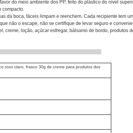
 favor do meio ambiente dos PP, feito do plástico do nível super
jo compacto.
rgas da boca, fáceis limpam e reenchem. Cada recipiente tem um
 que não o escape, não se certifique de levar seguro e convenie
el, creme, loção, açúcar esfregar, bálsamo de bordo, produtos 
 de produtos
co roxo claro, frasco 30g de creme para produtos dos