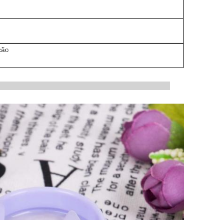
ção
 do produto