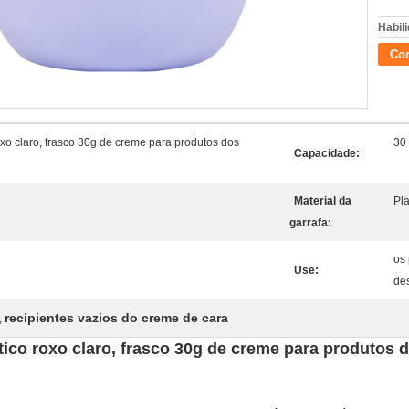
Habili
Con
xo claro, frasco 30g de creme para produtos dos
30
Capacidade:
Material da
Pla
garrafa:
os 
Use:
des
recipientes vazios do creme de cara
,
ico roxo claro, frasco 30g de creme para produtos 